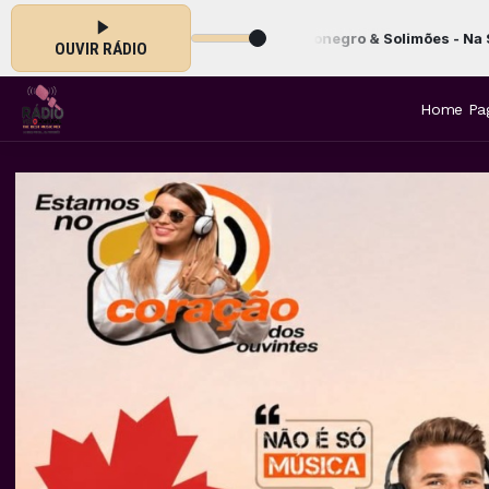
00 às 00:00 -
Tocando agora: Rionegro & Solimões - Na Sola da Bota B
OUVIR RÁDIO
Home Pa