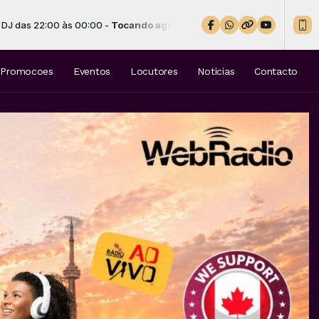
 às 00:00 -
Tocando agora: Rionegro & Solimões - Na Sola da Bota Ba
Promocoes
Eventos
Locutores
Noticias
Contacto