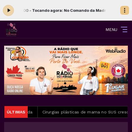
00 às 06:00 -
Tocando agora: No Comando da Madrugada
Comando 
MENU
 à fome aguda
ÚLTIMAS
Cirurgias plásticas de mama no SUS cresce