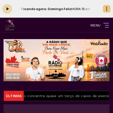
 18:00 -
Tocando agora: Domingo Feliz
HORA 15 com Fabiano Farias das
MENU
a
ÚLTIMAS
Rio concentra quase um terço de casos de exercício ilega