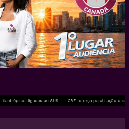
icos ligados ao SUS
CBF reforça paralisação das competiç