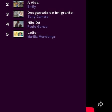
A Vida
2
Emily
Desgarrada do Imigrante
3
Tony Camara
Não Dá
4
Paulo Gonzo
Leão
5
Marília Mendonça