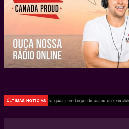
Rio concentra quase um terço de casos de exercício ilegal d
ÚLTIMAS NOTÍCIAS